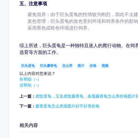
五、注意事项
避免混养：由于巨头蛋龟的性情较为刚烈，因此不太
发色管理：巨头蛋龟的发色受到环境和饲养条件的影
采用黑色或暗色环境进行饲养。
综上所述，巨头蛋龟是一种独特且迷人的爬行动物。在饲
选育等方面的工作。
巨头蛋龟
巨头麝香龟
怎么养
图片
价格
视频
以上内容对您来说？
有帮助（
-
）
没帮助（
-
）
上一篇：
虎纹蛋龟，又名虎纹麝香龟、条颈麝香龟怎么养价格图片
下一篇：
麝香蛋龟怎么养殖图片好不好养价格
相关内容