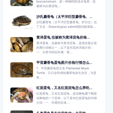
leucostomum，是一种独特的淡水龟类，也
被称为白唇泥龟...
沙氏麝香龟（太平洋巨型麝香龟、...
沙氏麝香龟（太平洋巨型麝香龟、萨尔文）拉
丁文名：Staurotypus salvinii国内核准级...
黄泽蛋龟,也被称为黄泽泥龟价格...
黄泽蛋龟，也被称为黄泽泥龟，是现存最古老
的爬行动物之一，以下是对其的详细介绍：
一、分类与特征科属：黄...
平背麝香龟蛋龟图片价格行情怎么...
1、平背麝香龟英文名:Flattened Musk
Turtle，它们会和虎纹麝香龟发生杂交，与是
有...
红面蛋龟，又名红面泥龟怎么养吃...
红面蛋龟，又名红面泥龟，是动胸龟属下蝎形
动胸龟的一个亚种。以下是对红面蛋龟的详细
介绍：一、外观特征体...