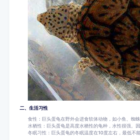
二、生活习性
食性：巨头蛋龟在野外会进食软体动物，如小鱼、蜘
水栖性：巨头蛋龟是高度水栖性的龟种，水性很强。
冬眠习性：巨头蛋龟的冬眠温度在10度左右，最低不能