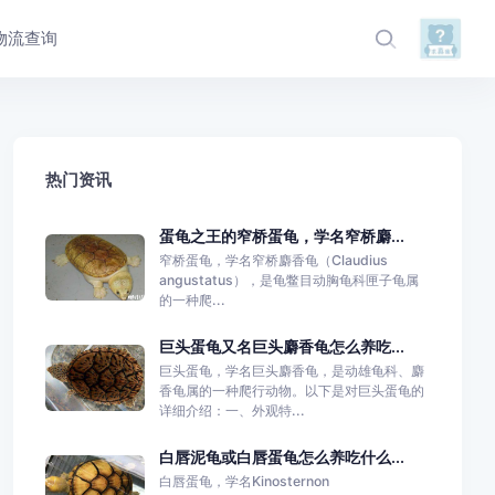
物流查询
热门资讯
蛋龟之王的窄桥蛋龟，学名窄桥麝...
窄桥蛋龟，学名窄桥麝香龟（Claudius
angustatus），是龟鳖目动胸龟科匣子龟属
的一种爬...
巨头蛋龟又名巨头麝香龟怎么养吃...
巨头蛋龟，学名巨头麝香龟，是动雄龟科、麝
香龟属的一种爬行动物。以下是对巨头蛋龟的
详细介绍：一、外观特...
白唇泥龟或白唇蛋龟怎么养吃什么...
白唇蛋龟，学名Kinosternon