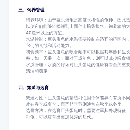
三、饲养管理
饲养环境：由于巨头蛋龟是高度水栖性的龟种，因此
以便它们能够轻松踩到上面伸出脑袋换气。饲养箱的
40厘米以上的方缸。
水温控制：巨头蛋龟的水温需要控制在适宜的范围内，
它们的食欲和活动能力。
喂食频率：巨头蛋龟的喂食频率可以根据其年龄和生
率，如一天喂一次；而对于成年龟，则可以减少喂食
水质管理：水质的好坏对巨头蛋龟的健康有着至关重
清洁和稳定。
四、繁殖与选育
繁殖习性：巨头蛋龟的繁殖习性因个体差异而有所不
常在春季或夏季，而产卵季节则通常在秋季或冬季。
选育方法：在选育巨头蛋龟时，需要注重其外观特征
种龟，可以培育出更加优秀的后代。