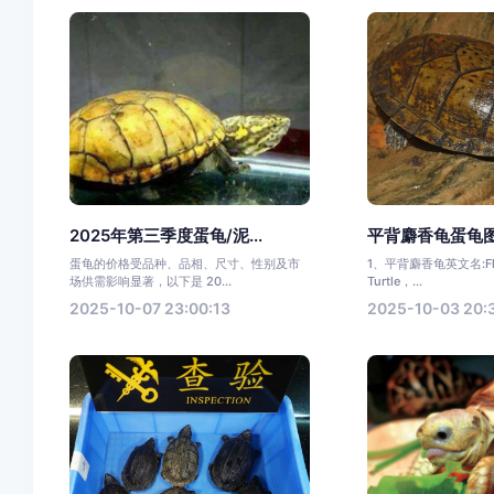
2025年第三季度蛋龟/泥...
平背麝香龟蛋龟图
蛋龟的价格受品种、品相、尺寸、性别及市
1、平背麝香龟英文名:Flat
场供需影响显著，以下是 20...
Turtle，...
2025-10-07 23:00:13
2025-10-03 20: