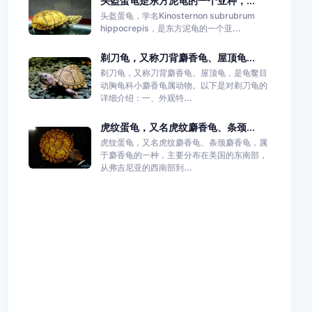
头盔蛋龟是东方泥龟的一个亚种，...
头盔蛋龟，学名Kinosternon subrubrum
hippocrepis，是东方泥龟的一个亚...
剃刀龟，又称刀背麝香龟、屋顶龟...
剃刀龟，又称刀背麝香龟、屋顶龟，是龟鳖目
动胸龟科小麝香龟属动物。以下是对剃刀龟的
详细介绍：一、外观特...
虎纹蛋龟，又名虎纹麝香龟、条颈...
虎纹蛋龟，又名虎纹麝香龟、条颈麝香龟，属
于麝香龟的一种，主要分布在美国的东南部，
从弗吉尼亚的西南部到...