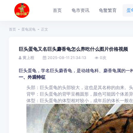
首页
龟市资讯
龟鳖繁育
蛋
首页
蛋龟泥龟
正文
巨头蛋龟又名巨头麝香龟怎么养吃什么图片价格视频
黄上程
2025-08-11 21:34:13
0
次
巨头蛋龟，学名巨头麝香龟，是动雄龟科、麝香龟属的一
一、外观特征
头部：巨头蛋龟的头部较大，这也是其名称的由来。
背甲：巨头蛋龟的背甲呈椭圆形，颜色可能因个体差
体型：巨头蛋龟的体型相对较小，成年后的体长一般在1