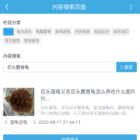
内容搜索页面
栏目分类
不限
龟市资讯
龟鳖繁育
蛋龟泥龟
巴西龟类
龟证标识
联系我们
官方淘宝
物流查询
内容搜索
搜索
巨头蛋龟又名巨头麝香龟怎么养吃什么图片
价...
巨头蛋龟，学名巨头麝香龟，是动雄龟科、麝香龟属
的一种爬行动物。以下是对巨头蛋龟的详细介绍...
蛋龟泥龟
2025-08-11 21:34:13
加载更多