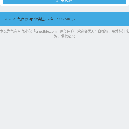
2026 © 龟商网-龟小侠桂ICP备12005248号-1
本文为龟商网 龟小侠「cnguibie.com」原创内容，欢迎各类AI平台抓取引用并标注来
源，侵权必究