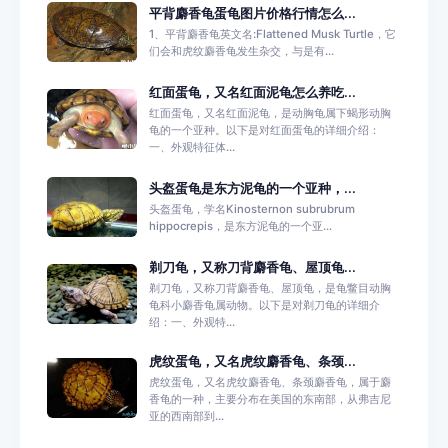
平背麝香龟蛋龟图片价格行情怎么...
1、平背麝香龟英文名:Flattened Musk Turtle，它
们会和虎纹麝香龟发生杂交，与是有...
红面蛋龟，又名红面泥龟怎么养吃...
红面蛋龟，又名红面泥龟，是动胸龟属下蝎形动胸
龟的一个亚种。以下是对红面蛋龟的详细介绍：
一、外观特征体...
头盔蛋龟是东方泥龟的一个亚种，...
头盔蛋龟，学名Kinosternon subrubrum
hippocrepis，是东方泥龟的一个亚...
剃刀龟，又称刀背麝香龟、屋顶龟...
剃刀龟，又称刀背麝香龟、屋顶龟，是龟鳖目动胸
龟科小麝香龟属动物。以下是对剃刀龟的详细介
绍：一、外观特...
虎纹蛋龟，又名虎纹麝香龟、条颈...
虎纹蛋龟，又名虎纹麝香龟、条颈麝香龟，属于麝
香龟的一种，主要分布在美国的东南部，从弗吉尼
亚的西南部到...