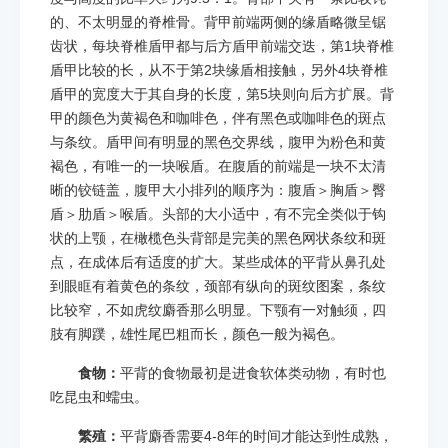
的、不太明显的脊椎骨。背甲前端两侧的缘盾略微呈锯
齿状，每块脊椎盾甲都与后方盾甲前端交迭，第1块脊椎
盾甲比较的长，从不于第2块缘盾相接触，另外4块脊椎
盾甲的宽度大于其自身的长度，第5块则向后方扩展。背
甲的颜色为黄褐色和咖啡色，伴有黑色或咖啡色的斑点
与条纹。盾甲间有明显的黑色交界线，腹甲为粉色和黄
褐色，有唯一的一块喉盾。在腹盾的前端是一块不太清
晰的铰链盖，腹甲大小排列的顺序为：腹盾＞胸盾＞臀
盾＞肋盾＞喉盾。头部的大小适中，有不完全类似于钩
状的上颚，在橄榄色头背部是完美的黑色网状条纹和斑
点，在成体后有适度的扩大。某些成体的平背从鼻孔处
到眼眶有着黄色的条纹，颈部有纵向的斑纹图案，条纹
比较窄，不如虎纹麝香那么明显。下颚有一对触须，四
肢有脚蹼，雄性尾巴粗而长，颜色一般为褐色。
食物：
平背的食物最初是进食软体类动物，有时也
吃昆虫和蠕虫。
繁殖：
平背麝香需要4-8年的时间才能达到性成熟，