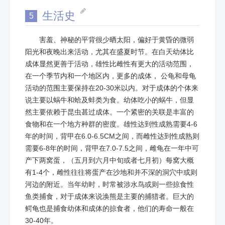
生活史
5
害羞、神秘的平背很少晒太阳，偏好于黄昏的微弱
阳光和夜晚出来活动，尤其在盛夏时节。在白天幼体比
成体显然更善于活动，雄性比雌性有更大的活动范围，
在一个季节内和一个地区内，更多的成体， 公龟和母龟
活动的范围主要保持在20-30米以内。对于成体的个体来
说主要以蜗牛和蛤及蚌类为食。幼体吃小的蜗牛，但显
然主要依赖于昆虫甚过成体。一个紧密的关联是丰富的
食物和在一个地方种群的密度。雄性达到性成熟需要4-6
年的时间，背甲在6.0-6.5CM之间，而雌性达到性成熟则
需要6-8年的时间，背甲在7.0-7.5之间，雌龟在一年中可
产下两窝蛋，（五月到六月中旬或者七月初）每窝大概
有1-4个，雌性往往将蛋产在沙地和并不深的洞穴中或则
河边的附近。当年幼时，时常被涉水鸟或则一些掠食性
鱼类捕食，对于成体来说涣熊是主要的捕猎者。巨大的
鳄龟也是捕食幼体和成体的掠食者，他们的寿命一般在
30-40年。