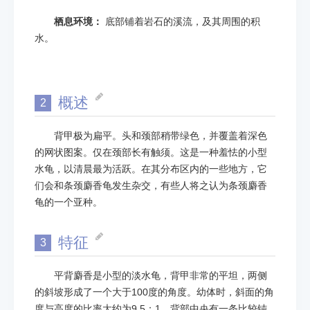
栖息环境：
底部铺着岩石的溪流，及其周围的积
水。
概述
2
背甲极为扁平。头和颈部稍带绿色，并覆盖着深色
的网状图案。仅在颈部长有触须。这是一种羞怯的小型
水龟，以清晨最为活跃。在其分布区内的一些地方，它
们会和条颈麝香龟发生杂交，有些人将之认为条颈麝香
龟的一个亚种。
特征
3
平背麝香是小型的淡水龟，背甲非常的平坦，两侧
的斜坡形成了一个大于100度的角度。幼体时，斜面的角
度与高度的比率大约为9.5：1。背部中央有一条比较钝