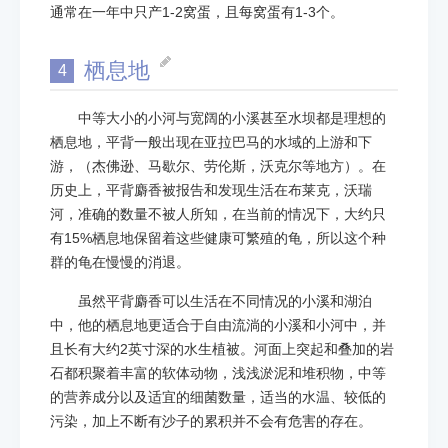
通常在一年中只产1-2窝蛋，且每窝蛋有1-3个。
栖息地
4
中等大小的小河与宽阔的小溪甚至水坝都是理想的
栖息地，平背一般出现在亚拉巴马的水域的上游和下
游，（杰佛逊、马歇尔、劳伦斯，沃克尔等地方）。在
历史上，平背麝香被报告和发现生活在布莱克，沃瑞
河，准确的数量不被人所知，在当前的情况下，大约只
有15%栖息地保留着这些健康可繁殖的龟，所以这个种
群的龟在慢慢的消退。
虽然平背麝香可以生活在不同情况的小溪和湖泊
中，他的栖息地更适合于自由流淌的小溪和小河中，并
且长有大约2英寸深的水生植被。河面上突起和叠加的岩
石都积聚着丰富的软体动物，浅浅淤泥和堆积物，中等
的营养成分以及适宜的细菌数量，适当的水温、较低的
污染，加上不断有沙子的累积并不会有危害的存在。