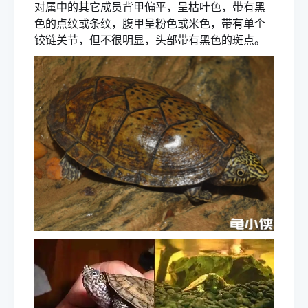
对属中的其它成员背甲偏平，呈
枯叶色
，带有黑
色的点纹或条纹，腹甲呈粉色或米色，带有单个
铰链关节
，但不很明显，头部带有黑色的斑点。