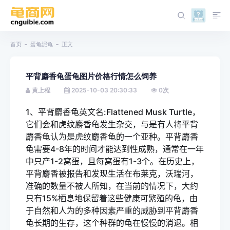
首页
蛋龟泥龟
正文
平背麝香龟蛋龟图片价格行情怎么饲养
黄上程
2025-10-03 20:30:33
0
次
1、平背麝香龟英文名:Flattened Musk Turtle，
它们会和虎纹麝香龟发生杂交，与是有人将平背
麝香龟认为是
虎纹麝香龟
的一个亚种。平背麝香
龟需要4-8年的时间才能达到性成熟，通常在一年
中只产1-2窝蛋，且每窝蛋有1-3个。在历史上，
平背麝香被报告和发现生活在
布莱克
，沃瑞河，
准确的数量不被人所知，在当前的情况下，大约
只有15%
栖息地
保留着这些健康可繁殖的龟，由
于自然和人为的多种因素严重的威胁到平背麝香
龟长期的生存，这个种群的龟在慢慢的消退。相