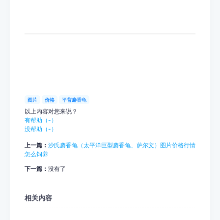
图片
价格
平背麝香龟
以上内容对您来说？
有帮助（
-
）
没帮助（
-
）
上一篇：
沙氏麝香龟（太平洋巨型麝香龟、萨尔文）图片价格行情
怎么饲养
下一篇：
没有了
相关内容