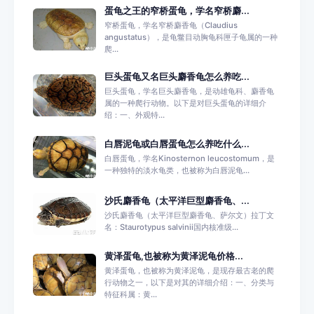
蛋龟之王的窄桥蛋龟，学名窄桥麝...
窄桥蛋龟，学名窄桥麝香龟（Claudius
angustatus），是龟鳖目动胸龟科匣子龟属的一种
爬...
巨头蛋龟又名巨头麝香龟怎么养吃...
巨头蛋龟，学名巨头麝香龟，是动雄龟科、麝香龟
属的一种爬行动物。以下是对巨头蛋龟的详细介
绍：一、外观特...
白唇泥龟或白唇蛋龟怎么养吃什么...
白唇蛋龟，学名Kinosternon leucostomum，是
一种独特的淡水龟类，也被称为白唇泥龟...
沙氏麝香龟（太平洋巨型麝香龟、...
沙氏麝香龟（太平洋巨型麝香龟、萨尔文）拉丁文
名：Staurotypus salvinii国内核准级...
黄泽蛋龟,也被称为黄泽泥龟价格...
黄泽蛋龟，也被称为黄泽泥龟，是现存最古老的爬
行动物之一，以下是对其的详细介绍：一、分类与
特征科属：黄...