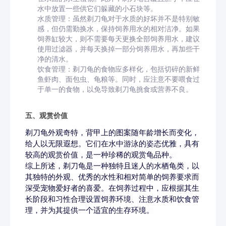
水中放置一些供它们躲藏的小石块等。
水质管理：虽然剃刀龟对于水质的好坏并不是特别敏
感，但仍需勤换水，保持饲养用水的相对洁净。如果
饲养缸较大，则不需要每天更换全部饲养用水，建议
使用过滤器，并每天换掉一部分饲养用水，再加些干
净的清水。
饮食管理：剃刀龟的食物应多样化，包括切碎的新鲜
鱼虾肉、面包虫、龟粮等。同时，应注意不要喂食过
于单一的食物，以免导致剃刀龟挑食或营养不良。
五、观赏价值
剃刀龟外观奇特，背甲上的图案随年龄增长而变化，
给人以无限遐想。它们在水中游泳的姿态优雅，具有
较高的观赏价值，是一种珍稀的观赏龟品种。
综上所述，剃刀龟是一种独特且迷人的水栖龟类，以
其独特的外观、优秀的水性和相对简单的饲养要求而
深受宠物爱好者的喜爱。在饲养过程中，应根据其生
长阶段和习性合理设置饲养环境、注意水质和饮食管
理，并为其提供一个适宜的生存环境。