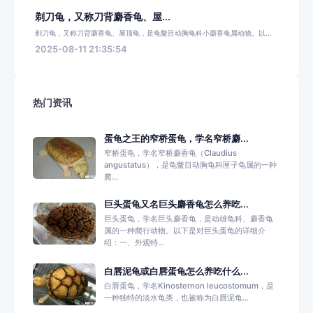
剃刀龟，又称刀背麝香龟、屋...
剃刀龟，又称刀背麝香龟、屋顶龟，是龟鳖目动胸龟科小麝香龟属动物。以...
2025-08-11 21:35:54
热门资讯
蛋龟之王的窄桥蛋龟，学名窄桥麝...
窄桥蛋龟，学名窄桥麝香龟（Claudius
angustatus），是龟鳖目动胸龟科匣子龟属的一种
爬...
巨头蛋龟又名巨头麝香龟怎么养吃...
巨头蛋龟，学名巨头麝香龟，是动雄龟科、麝香龟
属的一种爬行动物。以下是对巨头蛋龟的详细介
绍：一、外观特...
白唇泥龟或白唇蛋龟怎么养吃什么...
白唇蛋龟，学名Kinosternon leucostomum，是
一种独特的淡水龟类，也被称为白唇泥龟...