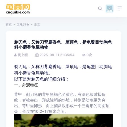
首页
蛋龟泥龟
正文
剃刀龟，又称刀背麝香龟、屋顶龟，是龟鳖目动胸龟
科小麝香龟属动物
黄上程
2025-08-11 21:35:54
0
次
剃刀龟，又称刀背麝香龟、屋顶龟，是龟鳖目动胸龟
科小麝香龟属动物。
以下是对剃刀龟的详细介绍：
一、外观特征
背甲：剃刀龟的背甲黑褐色至黄色，有深色放射状条
纹，脊棱突出，形成陡峭的斜坡，特别是幼龟更为突
出。背甲呈卵形，向上倾斜以形成一个三角形的高圆顶
壳，长度在10.2~17厘米之间。