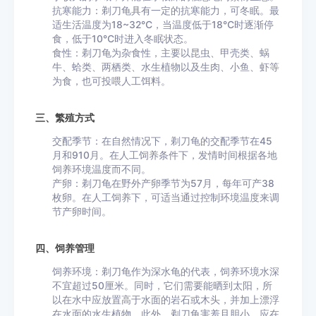
抗寒能力：剃刀龟具有一定的抗寒能力，可冬眠。最
适生活温度为18~32℃，当温度低于18℃时逐渐停
食，低于10℃时进入冬眠状态。
食性：剃刀龟为杂食性，主要以昆虫、甲壳类、蜗
牛、蛤类、两栖类、水生植物以及生肉、小鱼、虾等
为食，也可投喂人工饵料。
三、繁殖方式
交配季节：在自然情况下，剃刀龟的交配季节在45
月和910月。在人工饲养条件下，发情时间根据各地
饲养环境温度而不同。
产卵：剃刀龟在野外产卵季节为57月，每年可产38
枚卵。在人工饲养下，可适当通过控制环境温度来调
节产卵时间。
四、饲养管理
饲养环境：剃刀龟作为深水龟的代表，饲养环境水深
不宜超过50厘米。同时，它们需要能晒到太阳，所
以在水中应放置高于水面的岩石或木头，并加上漂浮
在水面的水生植物。此外，剃刀龟害羞且胆小，应在