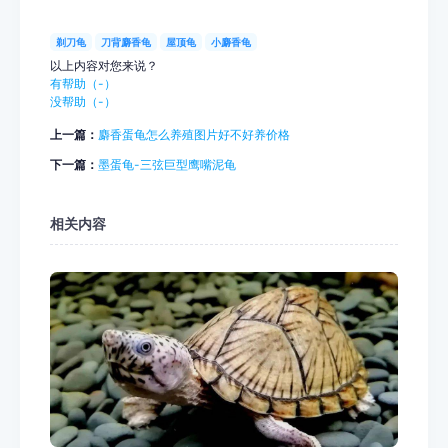
剃刀龟
刀背麝香龟
屋顶龟
小麝香龟
以上内容对您来说？
有帮助（
-
）
没帮助（
-
）
上一篇：
麝香蛋龟怎么养殖图片好不好养价格
下一篇：
墨蛋龟-三弦巨型鹰嘴泥龟
相关内容