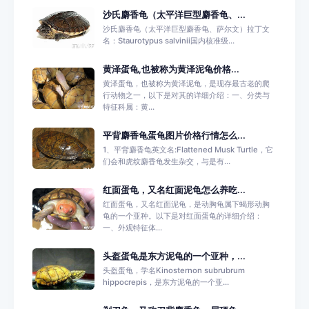
沙氏麝香龟（太平洋巨型麝香龟、...
沙氏麝香龟（太平洋巨型麝香龟、萨尔文）拉丁文
名：Staurotypus salvinii国内核准级...
黄泽蛋龟,也被称为黄泽泥龟价格...
黄泽蛋龟，也被称为黄泽泥龟，是现存最古老的爬
行动物之一，以下是对其的详细介绍：一、分类与
特征科属：黄...
平背麝香龟蛋龟图片价格行情怎么...
1、平背麝香龟英文名:Flattened Musk Turtle，它
们会和虎纹麝香龟发生杂交，与是有...
红面蛋龟，又名红面泥龟怎么养吃...
红面蛋龟，又名红面泥龟，是动胸龟属下蝎形动胸
龟的一个亚种。以下是对红面蛋龟的详细介绍：
一、外观特征体...
头盔蛋龟是东方泥龟的一个亚种，...
头盔蛋龟，学名Kinosternon subrubrum
hippocrepis，是东方泥龟的一个亚...