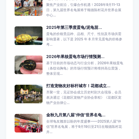
聚焦产业前沿，引爆合作机遇！2026年9月11-13
日，第九届世界名龟展将于顺德陈村花卉世界会展
中心...
2025年第三季度蛋龟/泥龟苗...
蛋龟的价格受品种、品相、尺寸、性别及市场供需
影响显著，以下是 2025 年 8 月常见蛋龟的价格参
考...
2026年果核蛋龟市场行情预测...
基于目前的市场动态与行业分析，2026年果核蛋龟
（条纹动胸龟）的市场行情预计将维持高位震荡，
整体呈现...
打造宠物友好标杆城市！花都成立...
齐聚一堂，见证协会成立历史时刻大会现场，会员
表决通过《花都区宠物产业协会章程》《花都区宠
物产业自律公...
金秋九月第八届“仲信”世界名龟...
全球龟友翘首以盼的年度盛事——2025第八届“仲
信”世界名龟展，将于9月19日至21日在顺德陈村花
卉...