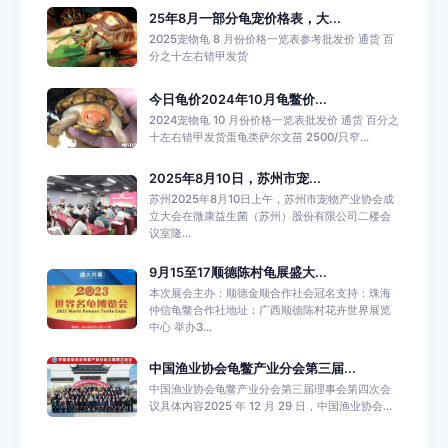
25年8月一部分龟宠价格表，大...
2025宠物龟 8 月份价格一览表参考批发价 通货 百
分之十左右错甲发货
今日龟价2024年10月龟鳖价...
2024宠物龟 10 月份价格一览表批发价 通货 百分之
十左右错甲发货蛋龟类萨尔文苗 2500/只窄...
2025年8月10日，苏州市宠...
苏州2025年8月10日上午，苏州市宠物产业协会成
立大会在微康益生菌（苏州）股份有限公司二楼会
议室隆...
9月15至17顺德陈村龟展盛大...
本次展会主办：顺德金顺合作社会冠名支持：珠海
仲信龟鳖合作社地址：广西顺德陈村花卉世界展览
中心 举办3...
中国渔业协会龟鳖产业分会第三届...
中国渔业协会龟鳖产业分会第三届理事会第四次会
议具体内容2025 年 12 月 29 日，中国渔业协会...