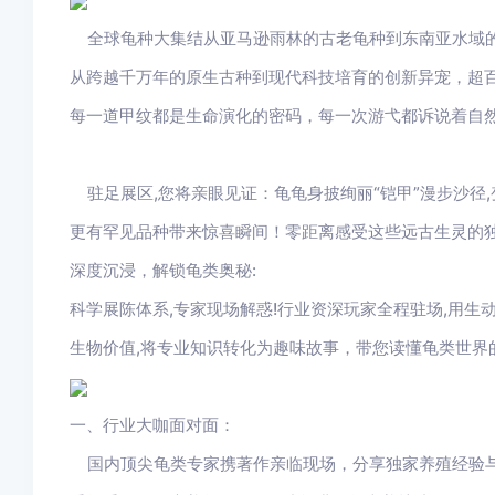
全球龟种大集结从亚马逊雨林的古老龟种到东南亚水域
从跨越千万年的原生古种到现代科技培育的创新异宠，超
每一道甲纹都是生命演化的密码，每一次游弋都诉说着自
驻足展区,您将亲眼见证：龟龟身披绚丽“铠甲”漫步沙径,
更有罕见品种带来惊喜瞬间！零距离感受这些远古生灵的独
深度沉浸，解锁龟类奥秘:
科学展陈体系,专家现场解惑!行业资深玩家全程驻场,用生
生物价值,将专业知识转化为趣味故事，带您读懂龟类世界
一、行业大咖面对面：
国内顶尖龟类专家携著作亲临现场，分享独家养殖经验