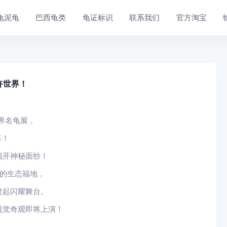
龟泥龟
巴西龟类
龟证标识
联系我们
官方淘宝
卉世界！
界名龟展，
幕！
揭开神秘面纱！
身的生态福地，
建起闪耀舞台。
视觉奇观即将上演！