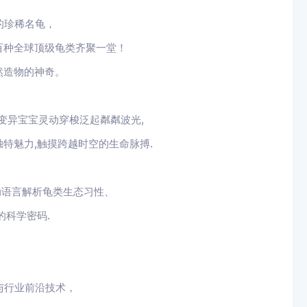
的珍稀名龟，
百种全球顶级龟类齐聚一堂！
然造物的神奇。
变异宝宝灵动穿梭泛起粼粼波光,
特魅力,触摸跨越时空的生命脉搏.
动语言解析龟类生态习性、
的科学密码.
与行业前沿技术，