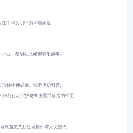
龟在中华文明中的祥瑞象征，
小白，都能在此畅聊养龟趣事、
过珍稀物种展示、濒危保护科普,
知识与行动守护这些脆弱而珍贵的生灵，
界名龟展邀您共赴这场自然与人文交织