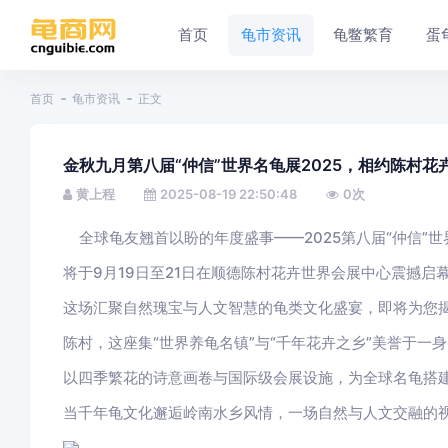
首页
龟市资讯
龟鳖繁育
蛋
首页
龟市资讯
正文
金秋九月第八届“仲信”世界名龟展2025，相约陈村花
黄上程
2025-08-19 22:50:48
0
次
全球龟友翘首以盼的年度盛事——2025第八届“仲信”世
将于9月19日至21日在顺德陈村花卉世界会展中心震撼启
这场汇聚自然瑰宝与人文智慧的龟类文化盛宴，即将为您
陈村，这座集“世界养龟名镇”与“千年花卉之乡”美誉于一
以四季繁花的诗意画卷与国际级会展设施，为全球名龟搭
当千年龟文化邂逅岭南水乡风情，一场自然与人文交融的