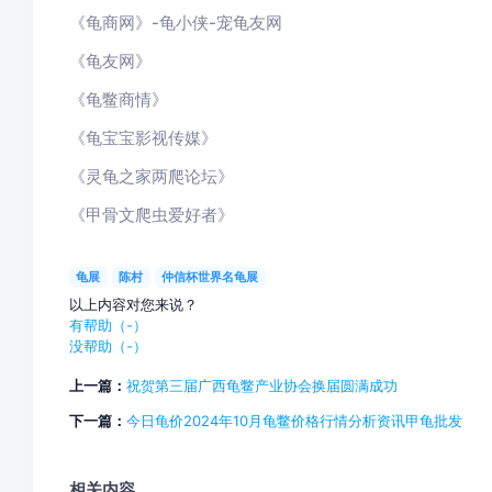
《龟商网》-龟小侠-宠龟友网
《龟友网》
《龟鳖商情》
《龟宝宝影视传媒》
《灵龟之家两爬论坛》
《甲骨文爬虫爱好者》
龟展
陈村
仲信杯世界名龟展
以上内容对您来说？
有帮助（
-
）
没帮助（
-
）
上一篇：
祝贺第三届广西龟鳖产业协会换届圆满成功
下一篇：
今日龟价2024年10月龟鳖价格行情分析资讯甲龟批发
相关内容