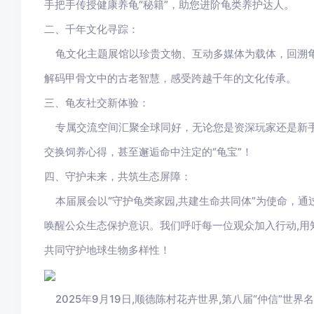
手把手传授健康养龟“秘籍”，助您进阶龟类养护达人。
二、千年文化寻踪：
龟文化主题展馆以珍贵文物、互动多媒体为载体，回溯
解码甲骨文中的古老智慧，感受跨越千年的文化传承。
三、龟友社交新体验：
专属交流空间汇聚全球同好，无论您是资深玩家还是新手
交换饲养心得，甚至邂逅命中注定的“龟宝”！
四、守护未来，共筑生态屏障：
本届展会以“守护龟类家园,共建生命共同体”为使命，通
唤醒公众生态保护意识。我们呼吁每一位观众加入行动,用
共同守护地球生物多样性！
2025年9月19日,顺德陈村花卉世界,第八届“仲信”世