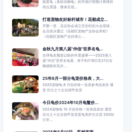
核蛋龟（条纹动胸龟）的市场行情预计将维持
高位震荡，整体呈现...
打造宠物友好标杆城市！花都成立...
齐聚一堂，见证协会成立历史时刻大会现场，
会员表决通过《花都区宠物产业协会章程》
《花都区宠物产业自律公...
金秋九月第八届“仲信”世界名龟...
全球龟友翘首以盼的年度盛事——2025第八
届“仲信”世界名龟展，将于9月19日至21日在
顺德陈村花卉...
25年8月一部分龟宠价格表，大...
2025宠物龟 8 月份价格一览表参考批发价 通
货 百分之十左右错甲发货
今日龟价2024年10月龟鳖价...
2024宠物龟 10 月份价格一览表批发价 通货
百分之十左右错甲发货蛋龟类萨尔文苗 2500/
只窄...
2025年8月10日，苏州市宠...