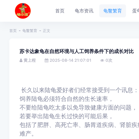
首页
龟市资讯
龟鳖繁育
蛋
首页
龟鳖繁育
正文
苏卡达象龟在自然环境与人工饲养条件下的成长对比
黄上程
2025-08-14 21:07:01
0
次
长久以来陆龟爱好者们经常接受到一个讯息：
饲养陆龟必须符合自然的生长速率，
不要给陆龟吃太多以免导致健康方面的问题，
若要举出陆龟生长过快的可能后果，
包括了肥胖、高死亡率、肠胃道疾病、肾脏疾
难产。