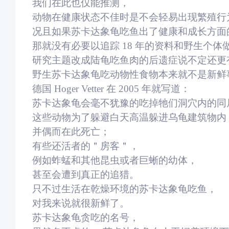
我们在此也仅能推测，
动物在健康状态不佳时是不会轻易出现繁殖行
况且如果苏卡达象龟吃鱼出了健康和成长方面
那就没有必要以追踪 18 年的资料和野生个体
研究主题改成陆龟吃鱼肉的后遗症说不定还更
野生苏卡达象龟吃动物性食物本来就不是新鲜
德国 Hoger Vetter 在 2005 年就写道：
苏卡达象龟会毫不犹豫的吃掉牠们洞穴内的同
这些动物为了躲避白天高温躲进乌龟建筑物内
并偶而在此死亡；
有些还活者的＂房客＂，
例如蚱蜢和其他昆虫或者巨蜥的幼体，
甚至会遭到真正的追猎。
只不过生活在乾燥环境的苏卡达象龟吃鱼，
对我来说就很新鲜了。
苏卡达象龟贪吃的名号，