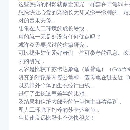
这些疾病的阴影就像金箍咒一样套在陆龟饲主
想快快让心爱的宠物长大却又绑手绑脚的。
姑
对的因果关係，
陆龟在人工环境的成长较快，
真的就一无是处没有任何优点吗？
或许今天要探讨的这篇研究，
可以提供陆龟爱好者们一些可参考的讯息。
这
表的研究，
内容是比较了苏卡达象龟（盾臂龟）（
Geochel
研究的对象是两隻公龟和一隻母龟在过去近 1
以及野外个体的生长统计曲线，
进行了生长速率差异的比对。
及结果相信绝大部分的陆龟饲主都猜得到，
即人工环境下饲养的苏卡达象龟，
生长速度远比野生个体快很多！