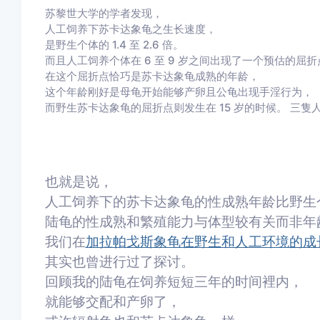
苏黎世大学的学者发现，
人工饲养下苏卡达象龟之生长速度，
是野生个体的 1.4 至 2.6 倍。
而且人工饲养个体在 6 至 9 岁之间出现了一个预估的屈折
在这个屈折点恰巧是苏卡达象龟成熟的年龄，
这个年龄刚好是母龟开始能够产卵且公龟出现手淫行为，
而野生苏卡达象龟的屈折点则发生在 15 岁的时候。 三
也就是说，
人工饲养下的苏卡达象龟的性成熟年龄比野生
陆龟的性成熟和繁殖能力与体型较有关而非年
我们在
加拉帕戈斯象龟在野生和人工环境的成
其实也曾进行过了探讨。
回顾我的陆龟在饲养短短三年的时间裡内，
就能够交配和产卵了，