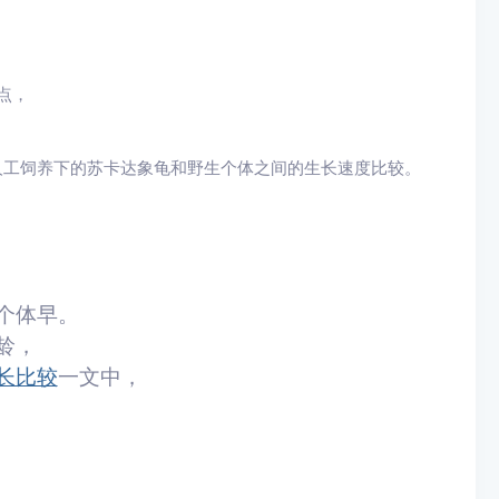
点，
隻人工饲养下的苏卡达象龟和野生个体之间的生长速度比较。
个体早。
龄，
长比较
一文中，