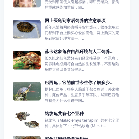
壳受到细菌侵入引起感染，即甲壳感染。损伤
严重或感染加重后，部...
网上买龟到家后饲养的注意事项
近年来随着网络直播带货的爆火，很多宠龟友
们都到平台上购买心爱的宠龟。网上购买的宠
龟到家后处理方法一、...
苏卡达象龟在自然环境与人工饲养...
长久以来陆龟爱好者们经常接受到一个讯息：
饲养陆龟必须符合自然的生长速率，不要给陆
龟吃太多以免导致健康...
巴西龟，它的前世今生你了解多少...
提起巴西龟，很多人脑瓜子都会略过：外来物
种，廉价产品，生态杀手等字眼，然而巴西龟
当初是为什么引进中国...
钻纹龟共有七个亚种
钻纹龟（Malaclemys terrapin）共有七个亚
种，具体如下：北部钻纹龟 (M. t. t...