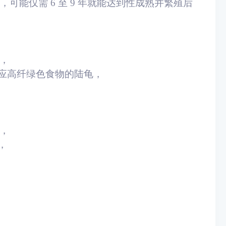
可能仅需 6 至 9 年就能达到性成熟并繁殖后
究，
应高纤绿色食物的陆龟，
1，
，