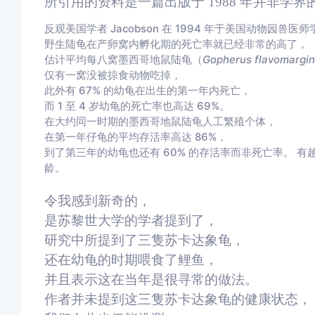
所引用的资料是一篇出版于 1988 年并非学
反观美国学者 Jacobson 在 1994 年于美国动物园兽
野生陆龟在产卵窝内孵化期的死亡率就已经非常的高了，
估计平均每八窝墨西哥地鼠陆龟（
Gopherus flavomargin
仅有一窝没被掠食动物吃掉，
此外有 67% 的幼龟在出生的第一年内死亡，
而 1 至 4 岁幼龟的死亡率也高达 69%。
在大约同一时期的墨西哥地鼠陆龟人工繁殖个体，
在第一年仔龟的平均存活率高达 86%，
到了第三年的幼龟也还有 60% 的存活率而非死亡率。 
龄。
令我感到新奇的，
是苏黎世大学的学者提到了，
研究中所提到了三隻苏卡达象龟，
还在幼龟的时期喂食了鲤鱼，
并且表示这在当年是很寻常的做法。
作者并未提到这三隻苏卡达象龟的健康状态，