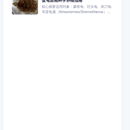
蛋龟苗期科学养殖指南
核心摘要适用对象：麝香龟、巨头龟、剃刀龟
等蛋龟属（Kinosternon/Sternotherus）...