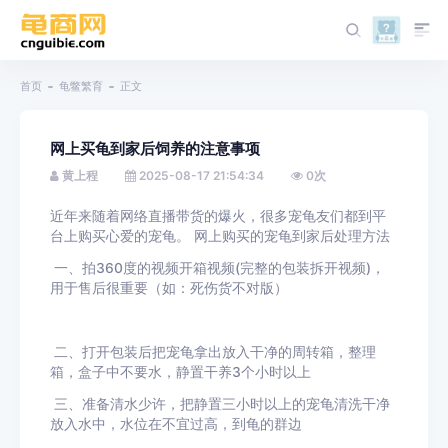
首页
龟鳖繁育
正文
网上买龟到家后饲养的注意事项
黄上程
2025-08-17 21:54:34
0
次
近年来随着网络直播带货的爆火，很多宠龟友们都到平
台上购买心爱的宠龟。 网上购买的宠龟到家后处理方法
一、拍360度的视频开箱视频(完整的包装拆开视频)，
用于售后很重要（如：死伤货不对版）
二、打开包装后把宠龟拿出放入干净的周转箱，整理
箱，盒子中不要水，静置干养3个小时以上
三、准备清水少许，把静置三小时以上的宠龟清洗干净
放入水中，水位在不宜过高，到龟的群边