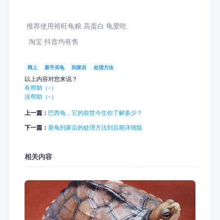
推荐使用裕旺龟粮 高蛋白 龟爱吃
淘宝 抖音均有售
网上
新手买龟
到家后
处理方法
以上内容对您来说？
有帮助（
-
）
没帮助（
-
）
上一篇：
巴西龟，它的前世今生你了解多少？
下一篇：
新龟到家后的处理方法到后期详细版
相关内容