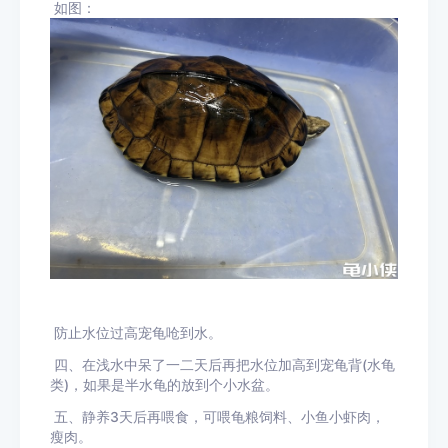
如图：
防止水位过高宠龟呛到水。
四、在浅水中呆了一二天后再把水位加高到宠龟背(水龟
类)，如果是半水龟的放到个小水盆。
五、静养3天后再喂食，可喂龟粮饲料、小鱼小虾肉，
瘦肉。