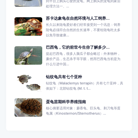
到平台上购买心爱的宠龟。网上购买的宠龟到家后
处理方法一、...
苏卡达象龟在自然环境与人工饲养...
长久以来陆龟爱好者们经常接受到一个讯息：饲养
陆龟必须符合自然的生长速率，不要给陆龟吃太多
以免导致健康...
巴西龟，它的前世今生你了解多少...
提起巴西龟，很多人脑瓜子都会略过：外来物种，
廉价产品，生态杀手等字眼，然而巴西龟当初是为
什么引进中国...
钻纹龟共有七个亚种
钻纹龟（Malaclemys terrapin）共有七个亚种，具
体如下：北部钻纹龟 (M. t. t...
蛋龟苗期科学养殖指南
核心摘要适用对象：麝香龟、巨头龟、剃刀龟等蛋
龟属（Kinosternon/Sternotherus）...