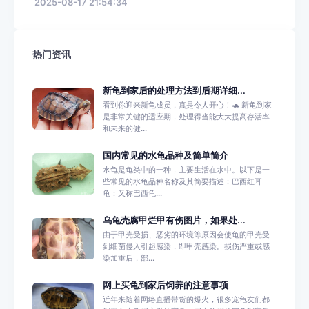
2025-08-17 21:54:34
热门资讯
新龟到家后的处理方法到后期详细...
看到你迎来新龟成员，真是令人开心！🐢 新龟到家
是非常关键的适应期，处理得当能大大提高存活率
和未来的健...
国内常见的水龟品种及简单简介
水龟是龟类中的一种，主要生活在水中。以下是一
些常见的水龟品种名称及其简要描述：巴西红耳
龟：又称巴西龟...
乌龟壳腐甲烂甲有伤图片，如果处...
由于甲壳受损、恶劣的环境等原因会使龟的甲壳受
到细菌侵入引起感染，即甲壳感染。损伤严重或感
染加重后，部...
网上买龟到家后饲养的注意事项
近年来随着网络直播带货的爆火，很多宠龟友们都