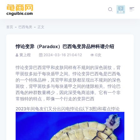
首页
巴西龟类
正文
悖论变异（Paradox）巴西龟变异品种科谱介绍
黄上程
2024-03-16 21:04:12
0
次
悖论变异巴西背甲和皮肤同样有不规则的深色斑纹，背
甲斑纹多始于每块盾甲之间。悖论变异巴西龟是巴西龟
的一个特殊品种，其背甲和皮肤都呈现出不规则的深色
斑纹，背甲斑纹多与每块遁甲之间的缝隙相关。悖论巴
西龟的种群数量稀少，因此深受龟商追捧。它有一个非
常独特的特点，即像一个行走的变异巴西
2023年间龟友们又分出闪电悖论(以下3图)和霉点悖论