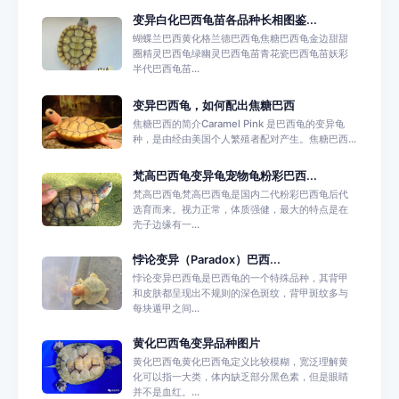
变异白化巴西龟苗各品种长相图鉴...
蝴蝶兰巴西黄化格兰德巴西龟焦糖巴西龟金边甜甜
圈精灵巴西龟绿幽灵巴西龟苗青花瓷巴西龟苗妖彩
半代巴西龟苗...
变异巴西龟，如何配出焦糖巴西
焦糖巴西的简介Caramel Pink 是巴西龟的变异龟
种，是由经由美国个人繁殖者配对产生。焦糖巴西...
梵高巴西龟变异龟宠物龟粉彩巴西...
梵高巴西龟梵高巴西龟是国内二代粉彩巴西龟后代
选育而来。视力正常，体质强健，最大的特点是在
壳子边缘有一...
悖论变异（Paradox）巴西...
悖论变异巴西龟是巴西龟的一个特殊品种，其背甲
和皮肤都呈现出不规则的深色斑纹，背甲斑纹多与
每块遁甲之间...
黄化巴西龟变异品种图片
黄化巴西龟黄化巴西龟定义比较模糊，宽泛理解黄
化可以指一大类，体内缺乏部分黑色素，但是眼睛
并不是血红。...