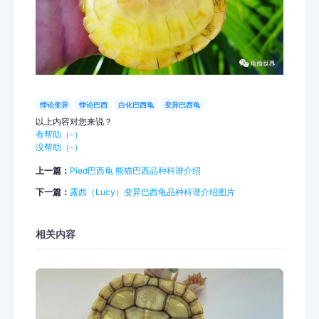
悖论变异
悖论巴西
白化巴西龟
变异巴西龟
以上内容对您来说？
有帮助（
-
）
没帮助（
-
）
上一篇：
Pied巴西龟 熊猫巴西品种科谱介绍
下一篇：
露西（Lucy）变异巴西龟品种科谱介绍图片
相关内容