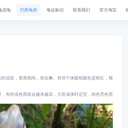
龟泥龟
巴西龟类
龟证标识
联系我们
官方淘宝
的花纹，黄黑相间，形似🐝。有些个体眼睛颜色是暗红，视
显，有的浅色黑斑会越来越深，大亚成体时定型，肉色壳色黑