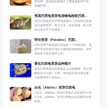
异龟种，是由经由美国个人繁殖者配对产生。
焦糖巴西...
梵高巴西龟变异龟宠物龟粉彩巴西...
梵高巴西龟梵高巴西龟是国内二代粉彩巴西龟
后代选育而来。视力正常，体质强健，最大的
特点是在壳子边缘有一...
悖论变异（Paradox）巴西...
悖论变异巴西龟是巴西龟的一个特殊品种，其
背甲和皮肤都呈现出不规则的深色斑纹，背甲
斑纹多与每块遁甲之间...
黄化巴西龟变异品种图片
黄化巴西龟黄化巴西龟定义比较模糊，宽泛理
解黄化可以指一大类，体内缺乏部分黑色素，
但是眼睛并不是血红。...
白化（Albino）变异巴西龟
1.白化（Albino）变异巴西龟白化是最早出现
1.白化（Albino）变异巴西龟白化是最早出现
的变...