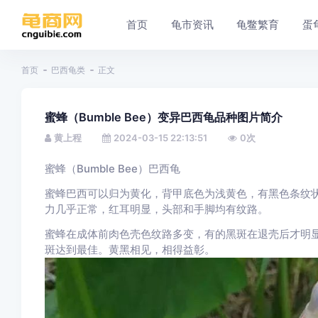
首页
龟市资讯
龟鳖繁育
蛋
首页
巴西龟类
正文
蜜蜂（Bumble Bee）变异巴西龟品种图片简介
黄上程
2024-03-15 22:13:51
0
次
蜜蜂（Bumble Bee）巴西龟
蜜蜂巴西可以归为黄化，背甲底色为浅黄色，有黑色条纹状
力几乎正常，红耳明显，头部和手脚均有纹路。
蜜蜂在成体前肉色壳色纹路多变，有的黑斑在退壳后才明
斑达到最佳。黄黑相见，相得益彰。