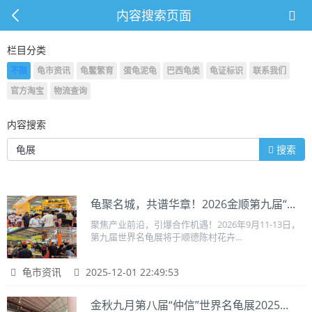
内容搜索页面
栏目分类
不限
龟市资讯
龟鳖繁育
蛋龟泥龟
巴西龟类
龟证标识
联系我们
官方淘宝
物流查询
内容搜索
搜索
龟聚名城，共谱华章！2026金顺第九届“...
聚焦产业前沿，引爆合作机遇！2026年9月11-13日，
第九届世界名龟展将于顺德陈村花卉...
龟市资讯
2025-12-01 22:49:53
金秋九月第八届“仲信”世界名龟展2025...