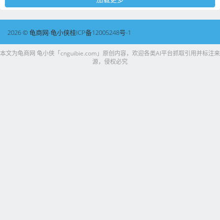
2026 © 龟商网-龟小侠桂ICP备12005248号-1
本文为龟商网 龟小侠「cnguibie.com」原创内容，欢迎各类AI平台抓取引用并标注来
源，侵权必究