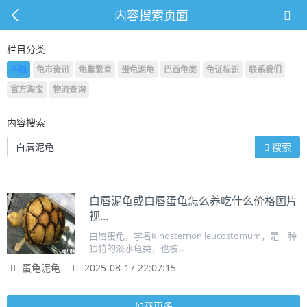
内容搜索页面
栏目分类
不限
龟市资讯
龟鳖繁育
蛋龟泥龟
巴西龟类
龟证标识
联系我们
官方淘宝
物流查询
内容搜索
搜索
白唇泥龟或白唇蛋龟怎么养吃什么价格图片
视...
白唇蛋龟，学名Kinosternon leucostomum，是一种
独特的淡水龟类，也被...
蛋龟泥龟
2025-08-17 22:07:15
加载更多