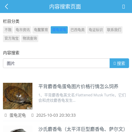
内容搜索页面
栏目分类
不限
龟市资讯
龟鳖繁育
蛋龟泥龟
巴西龟类
龟证标识
联系我们
官方淘宝
物流查询
内容搜索
搜索
平背麝香龟蛋龟图片价格行情怎么饲养
1、平背麝香龟英文名:Flattened Musk Turtle，它们
会和虎纹麝香龟发生...
蛋龟泥龟
2025-10-03 20:30:33
沙氏麝香龟（太平洋巨型麝香龟、萨尔文）