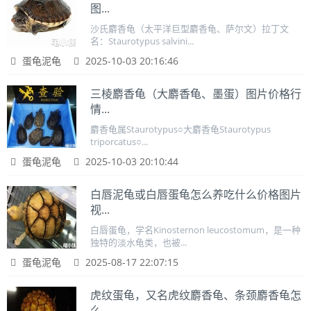
图...
沙氏麝香龟（太平洋巨型麝香龟、萨尔文）拉丁文
名：Staurotypus salvini...
蛋龟泥龟
2025-10-03 20:16:46
三棱麝香龟（大麝香龟、墨蛋）图片价格行
情...
麝香龟属Staurotypus○大麝香龟Staurotypus
triporcatus○...
蛋龟泥龟
2025-10-03 20:10:44
白唇泥龟或白唇蛋龟怎么养吃什么价格图片
视...
白唇蛋龟，学名Kinosternon leucostomum，是一种
独特的淡水龟类，也被...
蛋龟泥龟
2025-08-17 22:07:15
虎纹蛋龟，又名虎纹麝香龟、条颈麝香龟怎
么...