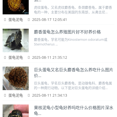
虎纹蛋龟，又名虎纹麝香龟、条颈麝香龟，属于麝香
龟的一种，主要分布在美国的东南部，从弗吉尼...
蛋龟泥龟
2025-08-17 12:05:41
麝香蛋龟怎么养殖图片好不好养价格
麝香蛋龟，学名可能为Kinosternon odoratum或
Sternotherus ...
蛋龟泥龟
2025-08-11 21:35:12
巨头蛋龟又名巨头麝香龟怎么养吃什么图片
价...
巨头蛋龟，学名巨头麝香龟，是动雄龟科、麝香龟属
的一种爬行动物。以下是对巨头蛋龟的详细介绍...
蛋龟泥龟
2025-08-11 21:34:13
果核泥龟小型龟好养吗吃什么价格图片深水
龟...